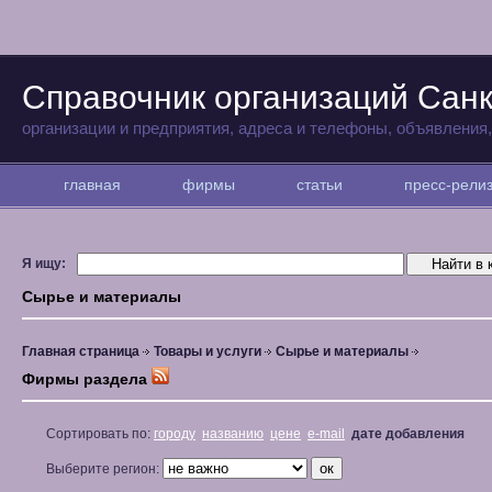
Справочник организаций Санк
организации и предприятия, адреса и телефоны, объявления
главная
фирмы
статьи
пресс-рел
Я ищу:
Сырье и материалы
Главная страница
Товары и услуги
Сырье и материалы
Фирмы раздела
Сортировать по:
городу
названию
цене
e-mail
дате добавления
Выберите регион: