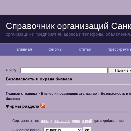
Справочник организаций Санк
организации и предприятия, адреса и телефоны, объявления
главная
фирмы
статьи
пресс-рел
Я ищу:
Безопасность и охрана бизнеса
Главная страница
Бизнес и предпринимательство
Безопасность и 
бизнеса
Фирмы раздела
Сортировать по:
городу
названию
цене
e-mail
дате добавления
Выберите регион: