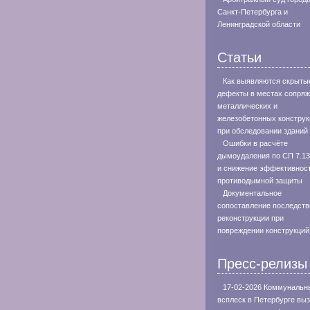
Санкт-Петербурга и
Ленинградской области
Статьи
Как выявляются скрыты
дефекты в местах сопря
металлических и
железобетонных конструк
при обследовании зданий
Ошибки в расчёте
дымоудаления по СП 7.1
и снижение эффективнос
противодымной защиты
Документальное
сопоставление последств
реконструкции при
повреждении конструкций
Пресс-релизы
17-02-2026 Коммунальн
всплеск в Петербурге вы