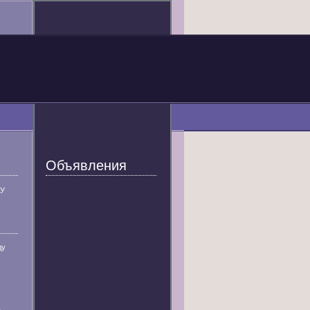
Объявления
У
ду
а