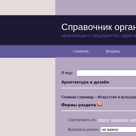
Справочник орга
организации и предприятия, адрес
главная
фирмы
Я ищу:
Архитектура и дизайн
Главная страница
Искусство и культур
Фирмы раздела
Сортировать по:
городу
названию
це
Выберите регион: