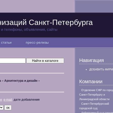
низаций Санкт-Петербурга
а и телефоны, объявления, сайты
статьи
пресс-релизы
Навигация
ДОБАВИТЬ ФИРМ
Компании
а
Архитектура и дизайн
Отделение СФР по горо
Санкт-Петербургу и
Ленинградской области
не
e-mail
дате добавления
Санкт-Петербургский
городской суд
Арбитражный суд город