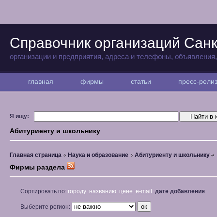
Справочник организаций Санк
организации и предприятия, адреса и телефоны, объявления
главная
фирмы
статьи
пресс-рел
Я ищу:
Абитуриенту и школьнику
Главная страница
Наука и образование
Абитуриенту и школьнику
Фирмы раздела
Сортировать по:
городу
названию
цене
e-mail
дате добавления
Выберите регион: